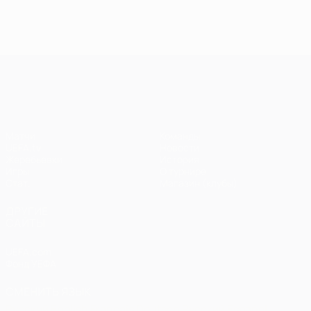
голы в
голы в пятом
голы 
шестом туре
туре Лиги
четве
Лиги
чемпионов
туре 
чемпионов
чемп
Лига чемпионов УЕФА
Матчи
Команды
UEFA.tv
Новости
Жеребьевки
История
Игры
О турнире
Стат.
Магазин (клубы)
ДРУГИЕ
САЙТЫ
UEFA.com
Фонд УЕФА
СМЕНИТЬ ЯЗЫК
Русский
English
Français
Deutsch
Русский
Español