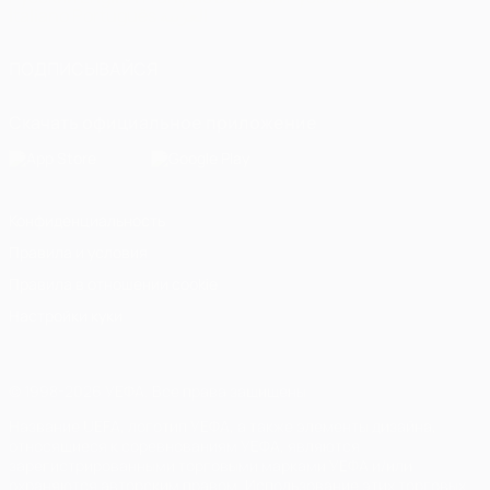
Italiano
Português
العربية
ПОДПИСЫВАЙСЯ
Скачать официальное приложение
Конфиденциальность
Правила и условия
Правила в отношении cookie
Настройки куки
© 1998-2026 УЕФА. Все права защищены
Название UEFA, логотип УЕФА, а также элементы дизайна,
относящиеся к соревнованиям УЕФА, являются
зарегистрированными торговыми марками УЕФА и/или
охраняются авторским правом. Использование этих торговых