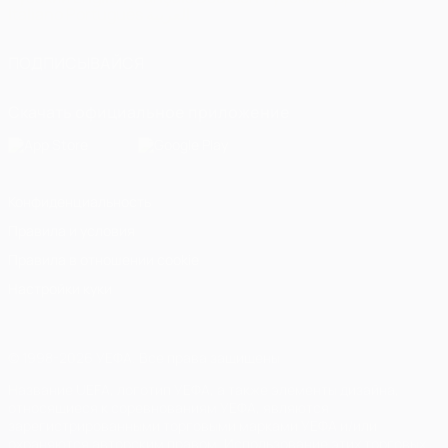
Italiano
Português
العربية
ПОДПИСЫВАЙСЯ
Скачать официальное приложение
Конфиденциальность
Правила и условия
Правила в отношении cookie
Настройки куки
© 1998-2026 УЕФА. Все права защищены
Название UEFA, логотип УЕФА, а также элементы дизайна,
относящиеся к соревнованиям УЕФА, являются
зарегистрированными торговыми марками УЕФА и/или
охраняются авторским правом. Использование этих торговых