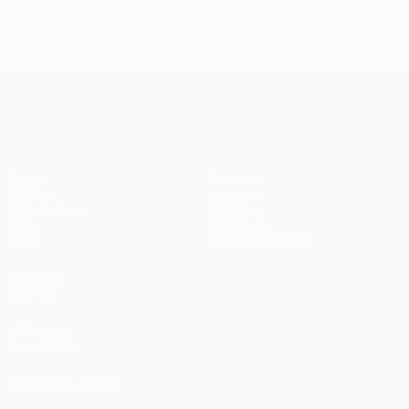
голы в
голы в пятом
голы 
шестом туре
туре Лиги
четве
Лиги
чемпионов
туре 
чемпионов
чемп
Лига чемпионов УЕФА
Матчи
Команды
UEFA.tv
Новости
Жеребьевки
История
Игры
О турнире
Стат.
Магазин (клубы)
ДРУГИЕ
САЙТЫ
UEFA.com
Фонд УЕФА
СМЕНИТЬ ЯЗЫК
Русский
English
Français
Deutsch
Русский
Español