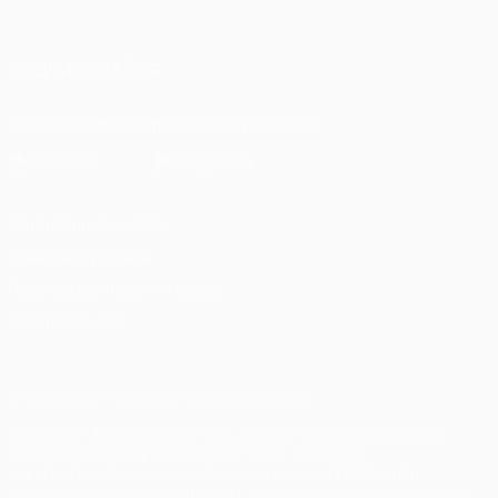
Italiano
Português
العربية
ПОДПИСЫВАЙСЯ
Скачать официальное приложение
Конфиденциальность
Правила и условия
Правила в отношении cookie
Настройки куки
© 1998-2026 УЕФА. Все права защищены
Название UEFA, логотип УЕФА, а также элементы дизайна,
относящиеся к соревнованиям УЕФА, являются
зарегистрированными торговыми марками УЕФА и/или
охраняются авторским правом. Использование этих торговых