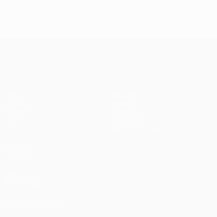
голы в
голы в пятом
голы 
шестом туре
туре Лиги
четве
Лиги
чемпионов
туре 
чемпионов
чемп
Лига чемпионов УЕФА
Матчи
Команды
UEFA.tv
Новости
Жеребьевки
История
Игры
О турнире
Стат.
Магазин (клубы)
ДРУГИЕ
САЙТЫ
UEFA.com
Фонд УЕФА
СМЕНИТЬ ЯЗЫК
Русский
English
Français
Deutsch
Русский
Español