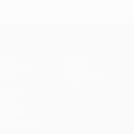
голы в
голы в пятом
голы 
шестом туре
туре Лиги
четве
Лиги
чемпионов
туре 
чемпионов
чемп
Лига чемпионов УЕФА
Матчи
Команды
UEFA.tv
Новости
Жеребьевки
История
Игры
О турнире
Стат.
Магазин (клубы)
ДРУГИЕ
САЙТЫ
UEFA.com
Фонд УЕФА
СМЕНИТЬ ЯЗЫК
Русский
English
Français
Deutsch
Русский
Español