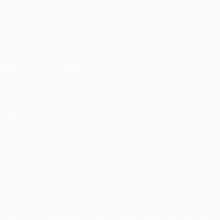
Italiano
Português
العربية
ПОДПИСЫВАЙСЯ
Скачать официальное приложение
Конфиденциальность
Правила и условия
Правила в отношении cookie
Настройки куки
© 1998-2026 УЕФА. Все права защищены
Название UEFA, логотип УЕФА, а также элементы дизайна,
относящиеся к соревнованиям УЕФА, являются
зарегистрированными торговыми марками УЕФА и/или
охраняются авторским правом. Использование этих торговых