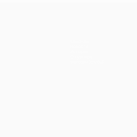
Команды
Новости
История
О турнире
Магазин (клубы)
ano
Português