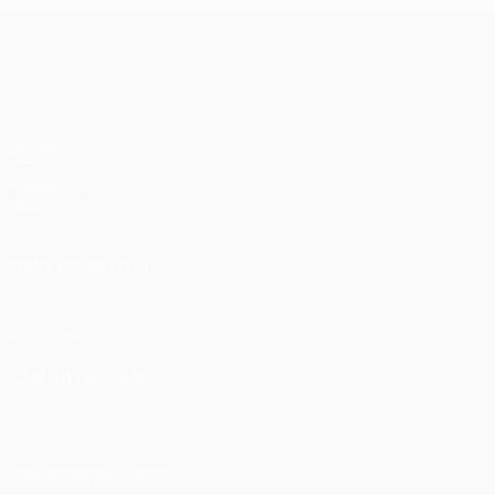
Лига конференций УЕФА
Матчи
UEFA.tv
Жеребьевки
Игры
Стат.
ДРУГИЕ САЙТЫ
UEFA.com
Фонд УЕФА
СМЕНИТЬ ЯЗЫК
Русский
English
Français
Deutsch
Русский
Español
Itali
Конфиденциальность