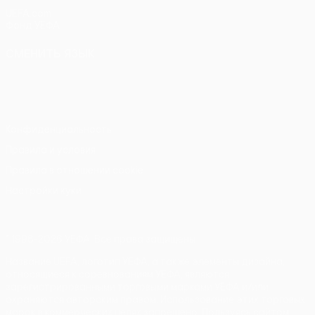
UEFA.com
Фонд УЕФА
СМЕНИТЬ ЯЗЫК
Русский
English
Français
Deutsch
Русский
Español
Italiano
Português
Конфиденциальность
Правила и условия
Правила в отношении cookie
Настройки куки
© 1998-2026 УЕФА. Все права защищены
Название UEFA, логотип УЕФА, а также элементы дизайна,
относящиеся к соревнованиям УЕФА, являются
зарегистрированными торговыми марками УЕФА и/или
охраняются авторским правом. Использование этих торговых
марок в коммерческих целях запрещено. Пользуясь сайтом