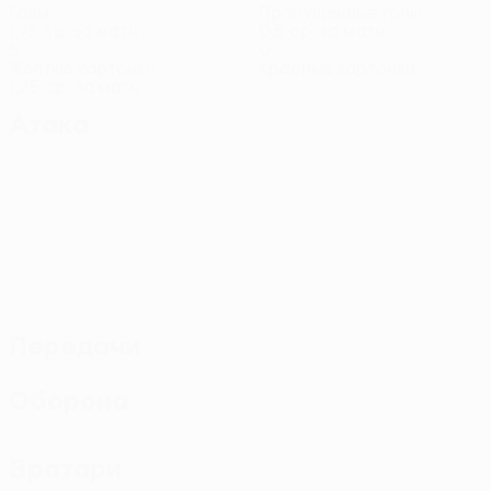
Голы
Пропущенные голы
1,75 ср. за матч
0,5 ср. за матч
5
0
Желтые карточки
Красные карточки
1,25 ср. за матч
Атака
Передачи
Оборона
Вратари