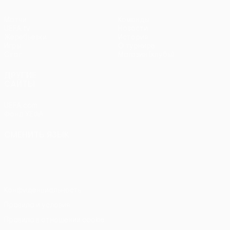
Матчи
Команды
UEFA.tv
Новости
Жеребьевки
История
Игры
О турнире
Стат.
Магазин (клубы)
ДРУГИЕ
САЙТЫ
UEFA.com
Фонд УЕФА
СМЕНИТЬ ЯЗЫК
Русский
English
Français
Deutsch
Русский
Español
Italiano
Português
Конфиденциальность
Правила и условия
Правила в отношении cookie