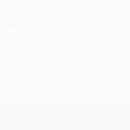
Все матчи
Главное
1
6
Голы
Пропущенные голы
0,5 ср. за матч
3 ср. за матч
2
1
Желтые карточки
Красные карточки
1 ср. за матч
0,5 ср. за матч
Вся статистика
Состав
Бардоку
Басри
Бютючи
Витор Уго
Гаши
Д. Ис
Защитник
Защитник
Защитник
Полузащитник
Полузащитник
Полуза
Лига конференций УЕФА