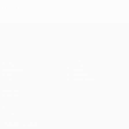
Дисциплина
Лига конференций УЕФА
Матчи
Команды
UEFA.tv
Новости
Жеребьевки
История
Игры
О турнире
Стат.
Магазин (клубы)
ДРУГИЕ
САЙТЫ
UEFA.com
Фонд УЕФА
СМЕНИТЬ ЯЗЫК