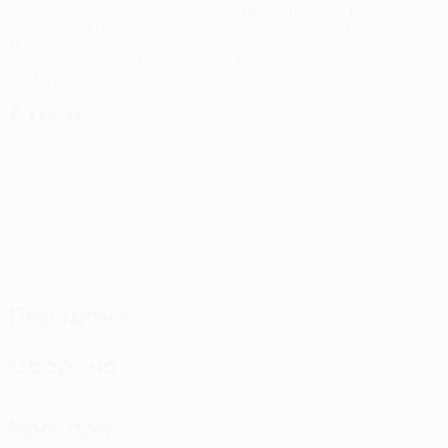
Голы
Пропущенные голы
0,34 ср. за матч
0,34 ср. за матч
11
0
Желтые карточки
Красные карточки
3,67 ср. за матч
Атака
Передачи
Оборона
Вратари