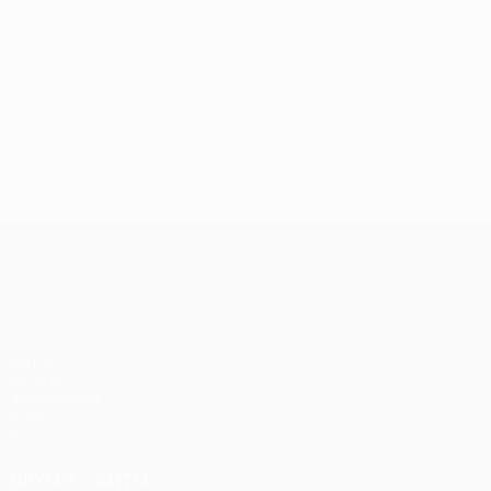
Лига конференций УЕФА
Матчи
UEFA.tv
Жеребьевки
Игры
Стат.
ДРУГИЕ САЙТЫ