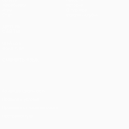
UEFA.tv
Новости
Жеребьевки
История
Игры
О турнире
Стат.
Магазин (клубы)
ДРУГИЕ
САЙТЫ
UEFA.com
Фонд УЕФА
СМЕНИТЬ ЯЗЫК
Русский
English
Français
Deutsch
Русский
Español
Italiano
Português
Конфиденциальность
Правила и условия
Правила в отношении cookie
Настройки куки