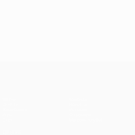
Лига конференций УЕФА
Матчи
Команды
UEFA.tv
Новости
Жеребьевки
История
Игры
О турнире
Стат.
Магазин (клубы)
ДРУГИЕ