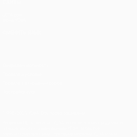
САЙТЫ
UEFA.com
Фонд УЕФА
СМЕНИТЬ ЯЗЫК
Русский
English
Français
Deutsch
Русский
Español
Italiano
Português
Конфиденциальность
Правила и условия
Правила в отношении cookie
Настройки куки
© 1998-2026 УЕФА. Все права защищены
Название UEFA, логотип УЕФА, а также элементы дизайна,
относящиеся к соревнованиям УЕФА, являются
зарегистрированными торговыми марками УЕФА и/или