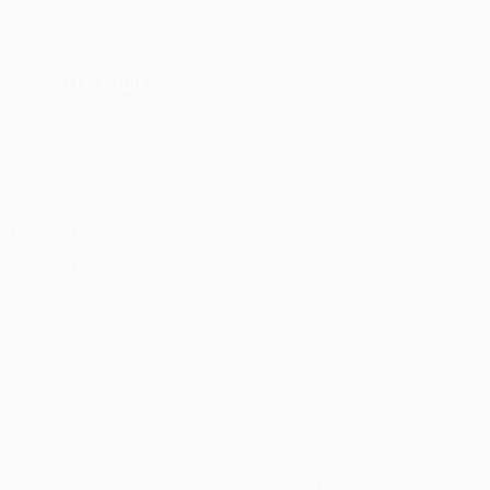
UEFA.com
Фонд УЕФА
СМЕНИТЬ ЯЗЫК
Русский
English
Français
Deutsch
Русский
Español
Italiano
Português
Конфиденциальность
Правила и условия
Правила в отношении cookie
Настройки куки
© 1998-2026 УЕФА. Все права защищены
Название UEFA, логотип УЕФА, а также элементы дизайна,
относящиеся к соревнованиям УЕФА, являются
зарегистрированными торговыми марками УЕФА и/или
охраняются авторским правом. Использование этих торговых
марок в коммерческих целях запрещено. Пользуясь сайтом