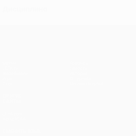
Дисциплина
Лига конференций УЕФА
Матчи
Команды
UEFA.tv
Новости
Жеребьевки
История
Игры
О турнире
Стат.
Магазин (клубы)
ДРУГИЕ
САЙТЫ
UEFA.com
Фонд УЕФА
СМЕНИТЬ ЯЗЫК