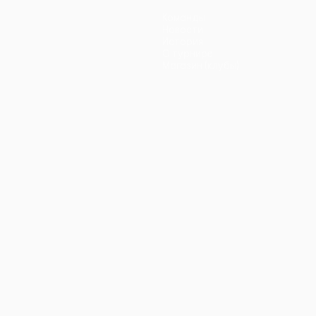
Команды
Новости
История
О турнире
Магазин (клубы)
ano
Português