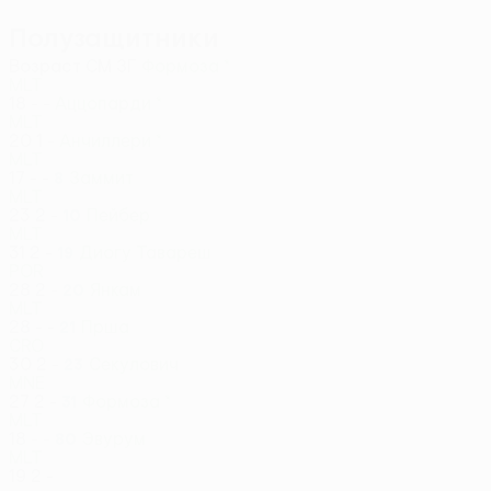
Полузащитники
Возраст
СМ
ЗГ
Формоза *
MLT
18
-
-
Аццопарди *
MLT
20
1
-
Анчиллери *
MLT
17
-
-
Заммит
8
MLT
23
2
-
Пейбер
10
MLT
31
2
-
Диогу Тавареш
19
POR
28
2
-
Янкам
20
MLT
28
-
-
Прша
21
CRO
30
2
-
Секулович
23
MNE
27
2
-
Формоза *
31
MLT
18
-
-
Эвурум
80
MLT
19
2
-