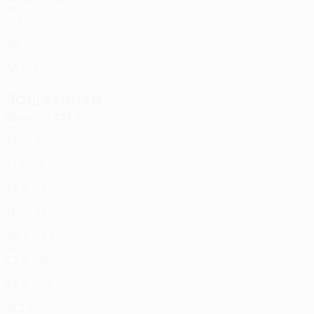
MLT
20
-
-
Арчибальд
1
SKN
36
-
-
Адилсон Маринга
90
BRA
35
2
7
Защитники
Возраст
СМ
ЗГ
Бальдаккино *
MLT
19
-
-
Эллуль
3
MLT
21
2
-
Бичакчич
4
BIH
36
2
-
Четкути
5
MLT
17
-
-
Мбенде
33
GER
30
2
-
Микаллеф
44
MLT
27
1
-
Радич
55
SRB
28
2
-
Морелло
94
ITA
31
2
1