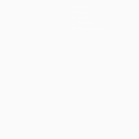
Команды
Новости
История
О турнире
Магазин (клубы)
ano
Português