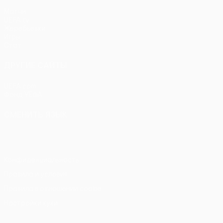
Матчи
UEFA.tv
Жеребьевки
Игры
Стат.
ДРУГИЕ САЙТЫ
UEFA.com
Фонд УЕФА
СМЕНИТЬ ЯЗЫК
Русский
English
Français
Deutsch
Русский
Español
Itali
Конфиденциальность
Правила и условия
Правила в отношении cookie
Настройки куки