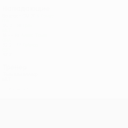
Нападающие
Возраст
СМ
ЗГ
Гомес
9
ITA
30
2
-
Грек
28
MLT
18
-
-
Алекс Танке
32
BRA
32
2
-
Тейлор
77
ESP
32
2
-
Тренер
Тейн Микаллеф
MLT
*
Список Б
Лига конференций УЕФА