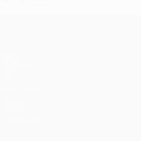
Лига конференций УЕФА
Матчи
UEFA.tv
Жеребьевки
Игры
Стат.
ДРУГИЕ САЙТЫ
UEFA.com
Фонд УЕФА
СМЕНИТЬ ЯЗЫК
Русский
English
Français
Deutsch
Русский
Español
Itali