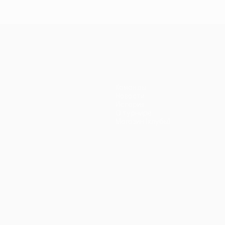
Команды
Новости
История
О турнире
Магазин (клубы)
ano
Português