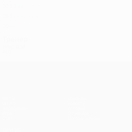
KOS
20
5
2
Фадайро
33
NGA
25
3
-
Джеймс
45
NGA
20
-
-
Тренер
Илир Дая
ALB
Лига конференций УЕФА
Матчи
Команды
UEFA.tv
Новости
Жеребьевки
История
Игры
О турнире
Стат.
Магазин (клубы)
ДРУГИЕ