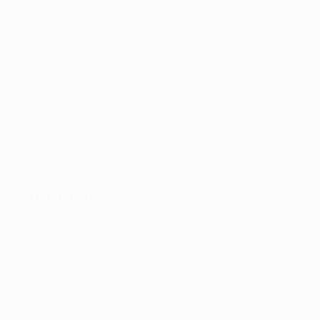
ALB
25
5
-
Блета
16
ALB
19
-
-
Айодеджи
20
NGA
22
4
-
Кефалия
21
ALB
22
5
1
Дита
22
ALB
33
5
1
Манелари
28
ALB
28
5
-
Руци
88
ALB
24
5
-
Нападающие
Возраст
СМ
ЗГ
Виля
10
ALB
27
5
2
Силва-Ричардс
11
POR
22
3
-
Метай
18
ALB
20
1
-
Ферруку
24
ALB
25
2
-
Х. Бериша
29