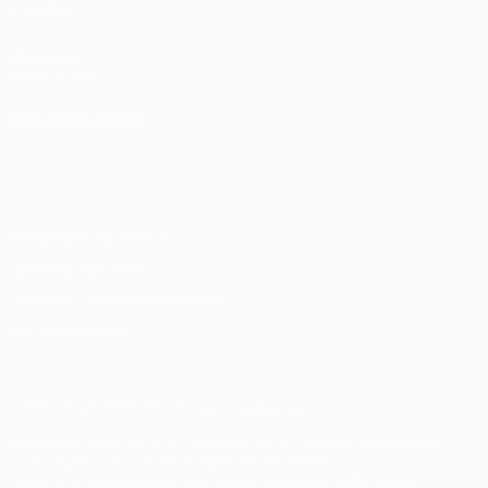
САЙТЫ
UEFA.com
Фонд УЕФА
СМЕНИТЬ ЯЗЫК
Русский
English
Français
Deutsch
Русский
Español
Italiano
Português
Конфиденциальность
Правила и условия
Правила в отношении cookie
Настройки куки
© 1998-2026 УЕФА. Все права защищены
Название UEFA, логотип УЕФА, а также элементы дизайна,
относящиеся к соревнованиям УЕФА, являются
зарегистрированными торговыми марками УЕФА и/или