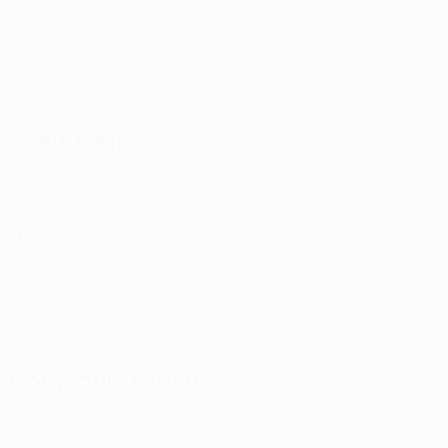
ALB
29
-
-
Текья
77
ALB
31
5
4
Кири
97
ALB
21
-
-
Защитники
Возраст
СМ
ЗГ
Исмаили
2
ALB
24
5
-
Ходжалари
5
ALB
30
3
-
Перндреца
13
ALB
19
5
1
Алийи
27
ALB
32
5
-
Лорран
47
BRA
30
2
-
Полузащитники
Возраст
СМ
ЗГ
Альхассан
6
NGA
25
-
-
Кярдаку
8