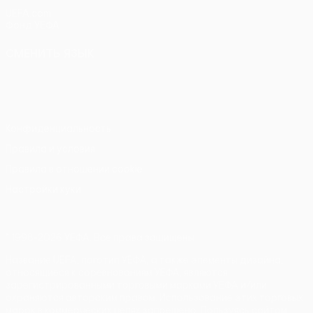
UEFA.com
Фонд УЕФА
СМЕНИТЬ ЯЗЫК
Русский
English
Français
Deutsch
Русский
Español
Italiano
Português
Конфиденциальность
Правила и условия
Правила в отношении cookie
Настройки куки
© 1998-2026 УЕФА. Все права защищены
Название UEFA, логотип УЕФА, а также элементы дизайна,
относящиеся к соревнованиям УЕФА, являются
зарегистрированными торговыми марками УЕФА и/или
охраняются авторским правом. Использование этих торговых
марок в коммерческих целях запрещено. Пользуясь сайтом