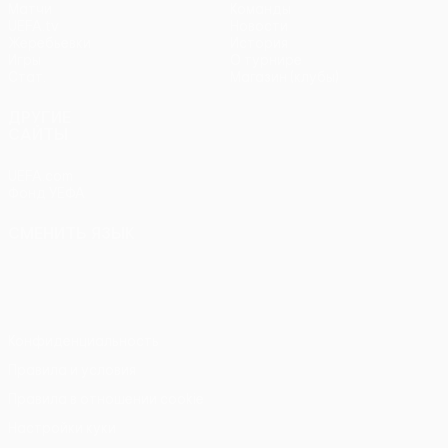
Матчи
Команды
UEFA.tv
Новости
Жеребьевки
История
Игры
О турнире
Стат.
Магазин (клубы)
ДРУГИЕ
САЙТЫ
UEFA.com
Фонд УЕФА
СМЕНИТЬ ЯЗЫК
Русский
English
Français
Deutsch
Русский
Español
Italiano
Português
Конфиденциальность
Правила и условия
Правила в отношении cookie
Настройки куки