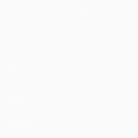
UEFA.tv
Новости
Жеребьевки
История
Игры
О турнире
Стат.
Магазин (клубы)
ДРУГИЕ
САЙТЫ
UEFA.com
Фонд УЕФА
СМЕНИТЬ ЯЗЫК
Русский
English
Français
Deutsch
Русский
Español
Italiano
Português
Конфиденциальность
Правила и условия
Правила в отношении cookie
Настройки куки