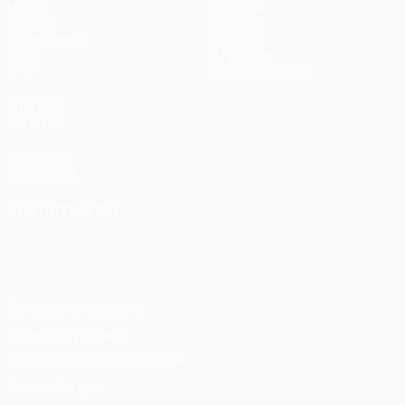
Матчи
Команды
UEFA.tv
Новости
Жеребьевки
История
Игры
О турнире
Стат.
Магазин (клубы)
ДРУГИЕ
САЙТЫ
UEFA.com
Фонд УЕФА
СМЕНИТЬ ЯЗЫК
Русский
English
Français
Deutsch
Русский
Español
Italiano
Português
Конфиденциальность
Правила и условия
Правила в отношении cookie
Настройки куки