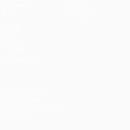
UEFA.tv
Новости
Жеребьевки
История
Игры
О турнире
Стат.
Магазин (клубы)
ДРУГИЕ
САЙТЫ
UEFA.com
Фонд УЕФА
СМЕНИТЬ ЯЗЫК
Русский
English
Français
Deutsch
Русский
Español
Italiano
Português
Конфиденциальность
Правила и условия
Правила в отношении cookie
Настройки куки