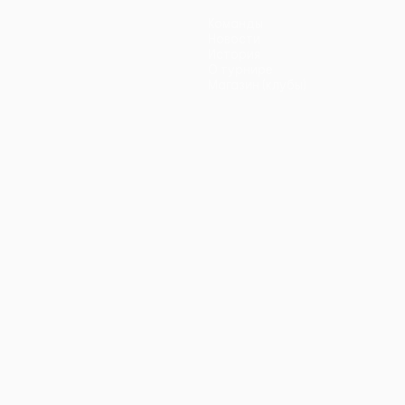
Команды
Новости
История
О турнире
Магазин (клубы)
ano
Português