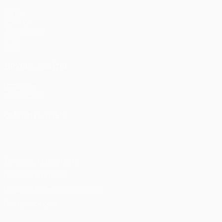
Матчи
UEFA.tv
Жеребьевки
Игры
Стат.
ДРУГИЕ САЙТЫ
UEFA.com
Фонд УЕФА
СМЕНИТЬ ЯЗЫК
Русский
English
Français
Deutsch
Русский
Español
Itali
Конфиденциальность
Правила и условия
Правила в отношении cookie
Настройки куки