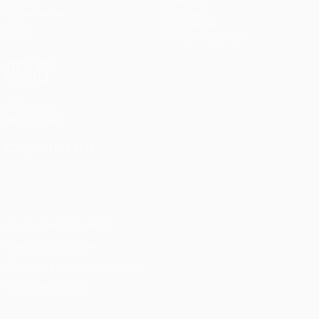
UEFA.tv
Новости
Жеребьевки
История
Игры
О турнире
Стат.
Магазин (клубы)
ДРУГИЕ
САЙТЫ
UEFA.com
Фонд УЕФА
СМЕНИТЬ ЯЗЫК
Русский
English
Français
Deutsch
Русский
Español
Italiano
Português
Конфиденциальность
Правила и условия
Правила в отношении cookie
Настройки куки