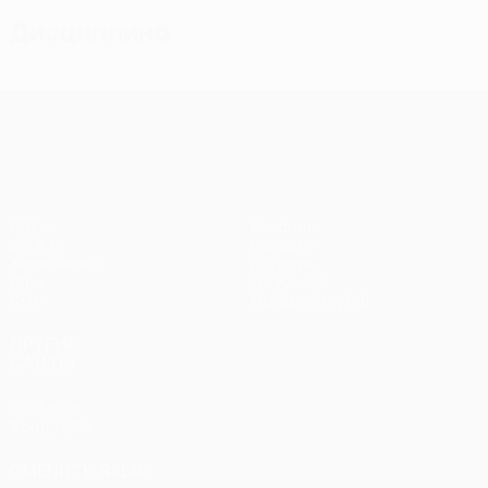
Дисциплина
Лига конференций УЕФА
Матчи
Команды
UEFA.tv
Новости
Жеребьевки
История
Игры
О турнире
Стат.
Магазин (клубы)
ДРУГИЕ
САЙТЫ
UEFA.com
Фонд УЕФА
СМЕНИТЬ ЯЗЫК