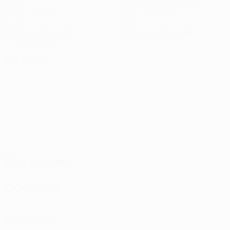
Голы
Пропущенные голы
1,5 ср. за матч
2 ср. за матч
6
0
Желтые карточки
Красные карточки
3 ср. за матч
Атака
Передачи
Оборона
Вратари