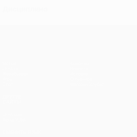
Дисциплина
Лига конференций УЕФА
Матчи
Команды
UEFA.tv
Новости
Жеребьевки
История
Игры
О турнире
Стат.
Магазин (клубы)
ДРУГИЕ
САЙТЫ
UEFA.com
Фонд УЕФА
СМЕНИТЬ ЯЗЫК