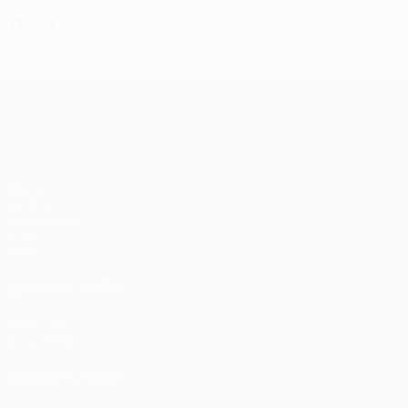
Дисциплина
Лига конференций УЕФА
Матчи
UEFA.tv
Жеребьевки
Игры
Стат.
ДРУГИЕ САЙТЫ
UEFA.com
Фонд УЕФА
СМЕНИТЬ ЯЗЫК
Русский
English
Français
Deutsch
Русский
Español
Itali