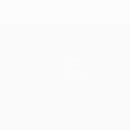
Команды
Новости
История
О турнире
Магазин (клубы)
ano
Português