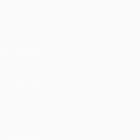
Матчи
UEFA.tv
Жеребьевки
Игры
Стат.
ДРУГИЕ САЙТЫ
UEFA.com
Фонд УЕФА
СМЕНИТЬ ЯЗЫК
Русский
English
Français
Deutsch
Русский
Español
Itali
Конфиденциальность
Правила и условия
Правила в отношении cookie
Настройки куки