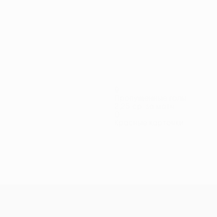
Все матчи
9
Пропущенные голы
2,25 ср. за матч
0
Красные карточки
ренечеа
Г. Лопес
Г. Сан-
Гарсия
Гути
М. Лопес
М. Сан-
защитник
Нападающий
Защитник
Защитник
Полузащитник
Николас
Николас
Вратарь
Защитник