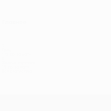
Главное
7
Голы
1,75 ср. за матч
6
Желтые карточки
1,5 ср. за матч
Вся статистика
Состав
Алекс
Алекс
Алькарас
Андраде
Архона
Бар
Вратарь
Защитник
Полузащитник
Полу
Гомес
Расинес
Нападающий
Защитник
Лига конференций УЕФА