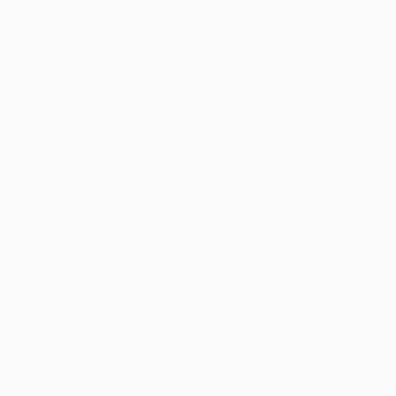
Команды
Новости
История
О турнире
Магазин (клубы)
ano
Português