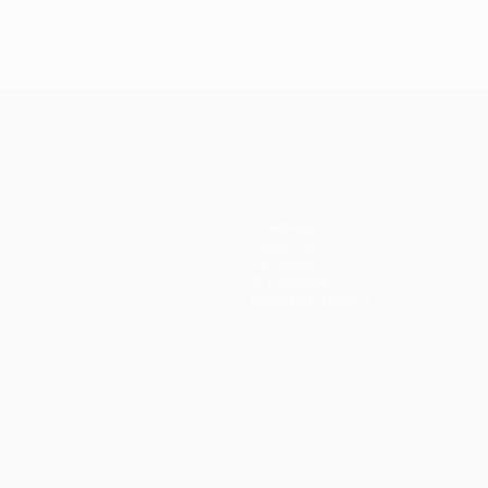
Команды
Новости
История
О турнире
Магазин (клубы)
ano
Português