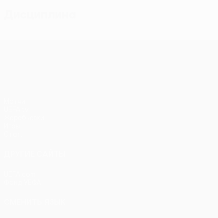
Дисциплина
Лига конференций УЕФА
Матчи
UEFA.tv
Жеребьевки
Игры
Стат.
ДРУГИЕ САЙТЫ
UEFA.com
Фонд УЕФА
СМЕНИТЬ ЯЗЫК
Русский
English
Français
Deutsch
Русский
Español
Itali