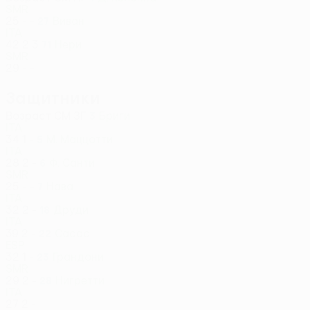
SMR
25
-
-
Виван
27
ITA
42
2
3
Нери
71
SMR
29
-
-
Защитники
Возраст
СМ
ЗГ
Бриги
3
ITA
34
1
-
М. Маццотти
5
ITA
28
2
-
Ф. Санти
6
SMR
25
-
-
Нава
7
ITA
32
2
-
Друди
18
ITA
39
2
-
Сасас
22
ESP
32
1
-
Грандони
23
SMR
29
2
-
Нигретти
28
ITA
27
2
-