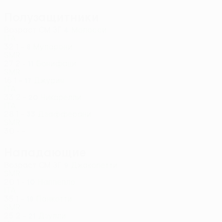
Полузащитники
Возраст
СМ
ЗГ
Молосси
4
ITA
32
1
-
Муларони
8
SMR
27
2
-
Бонифаци
11
SMR
16
1
-
Джурич
17
ITA
33
2
-
Чикарелли
20
ITA
28
1
-
Дзафферани
33
SMR
30
-
-
Нападающие
Возраст
СМ
ЗГ
Джакопетти
9
SMR
20
1
-
Наппелло
10
ITA
35
1
-
Панкотти
19
SMR
25
2
-
Дзулли
21