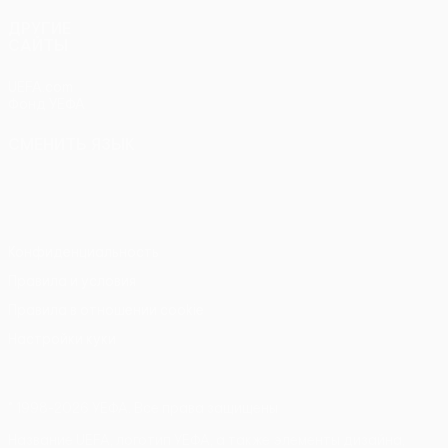
ДРУГИЕ
САЙТЫ
UEFA.com
Фонд УЕФА
СМЕНИТЬ ЯЗЫК
Русский
English
Français
Deutsch
Русский
Español
Italiano
Português
Конфиденциальность
Правила и условия
Правила в отношении cookie
Настройки куки
© 1998-2026 УЕФА. Все права защищены
Название UEFA, логотип УЕФА, а также элементы дизайна,