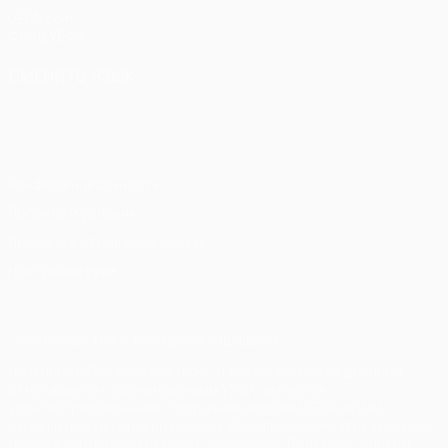
UEFA.com
Фонд УЕФА
СМЕНИТЬ ЯЗЫК
Русский
English
Français
Deutsch
Русский
Español
Italiano
Português
Конфиденциальность
Правила и условия
Правила в отношении cookie
Настройки куки
© 1998-2026 УЕФА. Все права защищены
Название UEFA, логотип УЕФА, а также элементы дизайна,
относящиеся к соревнованиям УЕФА, являются
зарегистрированными торговыми марками УЕФА и/или
охраняются авторским правом. Использование этих торговых
марок в коммерческих целях запрещено. Пользуясь сайтом