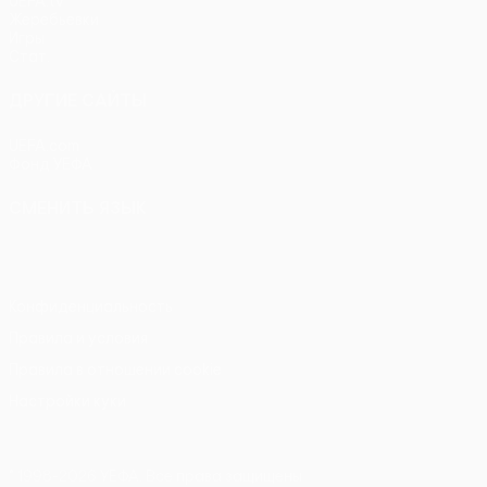
UEFA.tv
Жеребьевки
Игры
Стат.
ДРУГИЕ САЙТЫ
UEFA.com
Фонд УЕФА
СМЕНИТЬ ЯЗЫК
Русский
English
Français
Deutsch
Русский
Español
Itali
Конфиденциальность
Правила и условия
Правила в отношении cookie
Настройки куки
© 1998-2026 УЕФА. Все права защищены