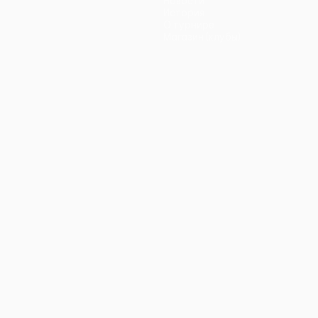
Новости
История
О турнире
Магазин (клубы)
ano
Português