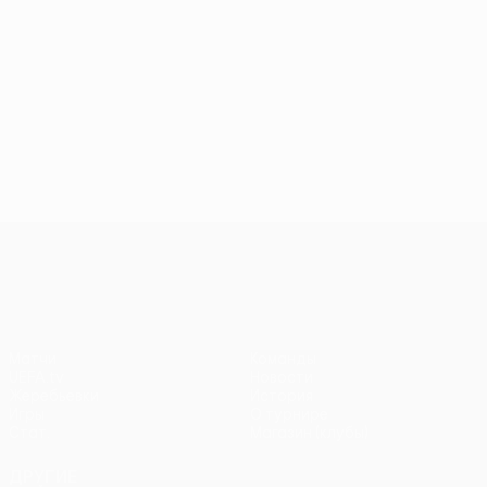
Лига конференций УЕФА
Матчи
Команды
UEFA.tv
Новости
Жеребьевки
История
Игры
О турнире
Стат.
Магазин (клубы)
ДРУГИЕ