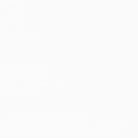
САЙТЫ
UEFA.com
Фонд УЕФА
СМЕНИТЬ ЯЗЫК
Русский
English
Français
Deutsch
Русский
Español
Italiano
Português
Конфиденциальность
Правила и условия
Правила в отношении cookie
Настройки куки
© 1998-2026 УЕФА. Все права защищены
Название UEFA, логотип УЕФА, а также элементы дизайна,
относящиеся к соревнованиям УЕФА, являются
зарегистрированными торговыми марками УЕФА и/или