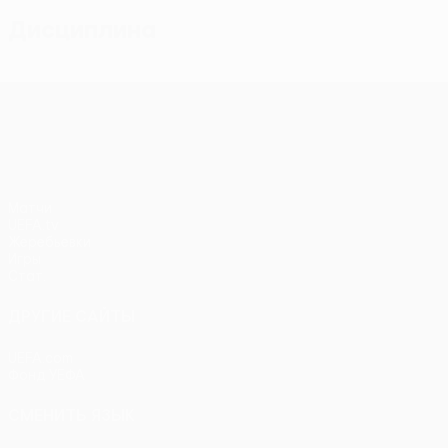
Дисциплина
Лига конференций УЕФА
Матчи
UEFA.tv
Жеребьевки
Игры
Стат.
ДРУГИЕ САЙТЫ
UEFA.com
Фонд УЕФА
СМЕНИТЬ ЯЗЫК
Русский
English
Français
Deutsch
Русский
Español
Itali