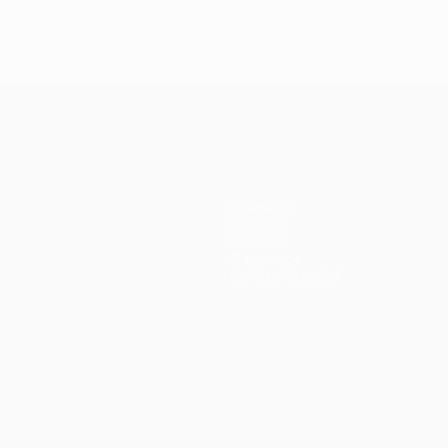
Команды
Новости
История
О турнире
Магазин (клубы)
ano
Português