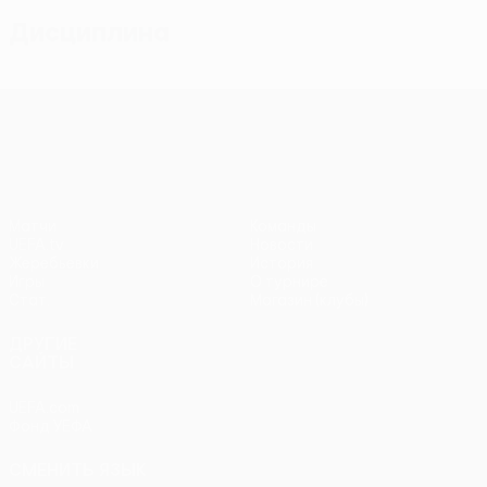
Дисциплина
Лига конференций УЕФА
Матчи
Команды
UEFA.tv
Новости
Жеребьевки
История
Игры
О турнире
Стат.
Магазин (клубы)
ДРУГИЕ
САЙТЫ
UEFA.com
Фонд УЕФА
СМЕНИТЬ ЯЗЫК