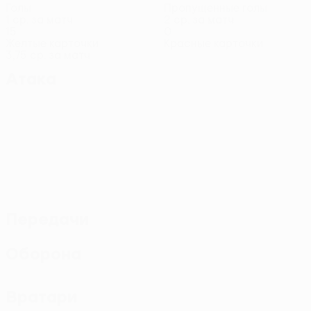
Голы
Пропущенные голы
1 ср. за матч
2 ср. за матч
15
0
Желтые карточки
Красные карточки
3,75 ср. за матч
Атака
Передачи
Оборона
Вратари