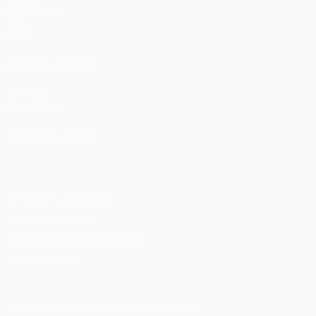
UEFA.tv
Жеребьевки
Игры
Стат.
ДРУГИЕ САЙТЫ
UEFA.com
Фонд УЕФА
СМЕНИТЬ ЯЗЫК
Русский
English
Français
Deutsch
Русский
Español
Itali
Конфиденциальность
Правила и условия
Правила в отношении cookie
Настройки куки
© 1998-2026 УЕФА. Все права защищены