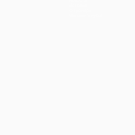
Новости
История
О турнире
Магазин (клубы)
ano
Português