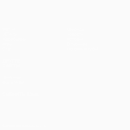
Матчи
Команды
UEFA.tv
Новости
Жеребьевки
История
Игры
О турнире
Стат.
Магазин (клубы)
ДРУГИЕ
САЙТЫ
UEFA.com
Фонд УЕФА
СМЕНИТЬ ЯЗЫК
Русский
English
Français
Deutsch
Русский
Español
Italiano
Português
Конфиденциальность