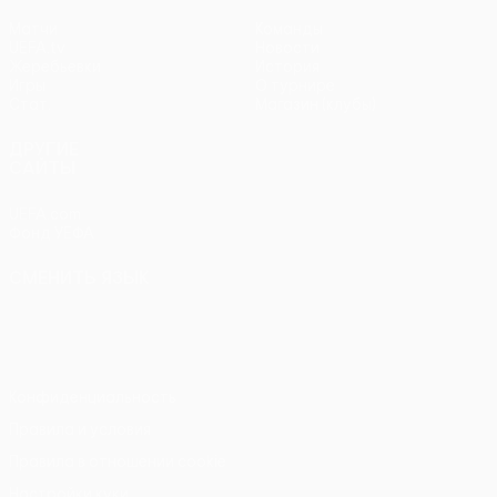
Матчи
Команды
UEFA.tv
Новости
Жеребьевки
История
Игры
О турнире
Стат.
Магазин (клубы)
ДРУГИЕ
САЙТЫ
UEFA.com
Фонд УЕФА
СМЕНИТЬ ЯЗЫК
Русский
English
Français
Deutsch
Русский
Español
Italiano
Português
Конфиденциальность
Правила и условия
Правила в отношении cookie
Настройки куки