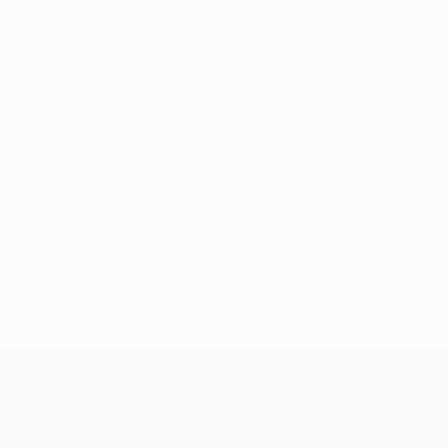
Лига конференций УЕФА
чт 16 июл. 2026
· Первый
отборочный раунд
Лига конференций УЕФА
чт 9 июл. 2026
· Первый
отборочный раунд
Лига конференций УЕФА