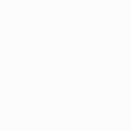
Голы
0,2 ср. за матч
0
Голевые пасы
0
Красные карточки