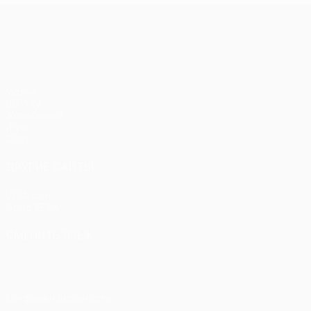
Лига конференций УЕФА
Матчи
UEFA.tv
Жеребьевки
Игры
Стат.
ДРУГИЕ САЙТЫ
UEFA.com
Фонд УЕФА
СМЕНИТЬ ЯЗЫК
Русский
English
Français
Deutsch
Русский
Español
Itali
Конфиденциальность