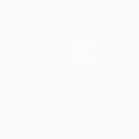
Команды
Новости
История
О турнире
Магазин (клубы)
ano
Português