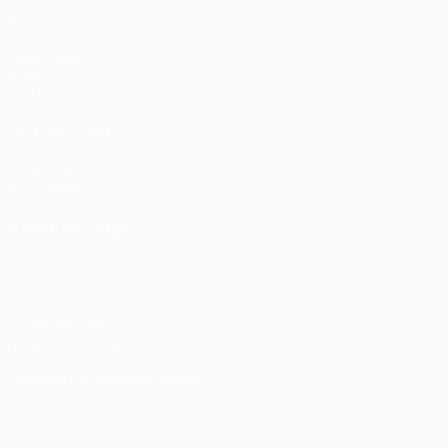
Матчи
UEFA.tv
Жеребьевки
Игры
Стат.
ДРУГИЕ САЙТЫ
UEFA.com
Фонд УЕФА
СМЕНИТЬ ЯЗЫК
Русский
English
Français
Deutsch
Русский
Español
Itali
Конфиденциальность
Правила и условия
Правила в отношении cookie
Настройки куки