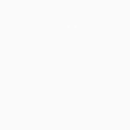
Команды
Новости
История
О турнире
Магазин (клубы)
ano
Português