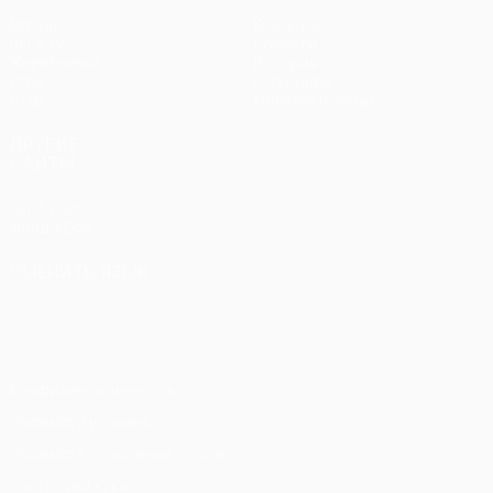
Матчи
Команды
UEFA.tv
Новости
Жеребьевки
История
Игры
О турнире
Стат.
Магазин (клубы)
ДРУГИЕ
САЙТЫ
UEFA.com
Фонд УЕФА
СМЕНИТЬ ЯЗЫК
Русский
English
Français
Deutsch
Русский
Español
Italiano
Português
Конфиденциальность
Правила и условия
Правила в отношении cookie
Настройки куки