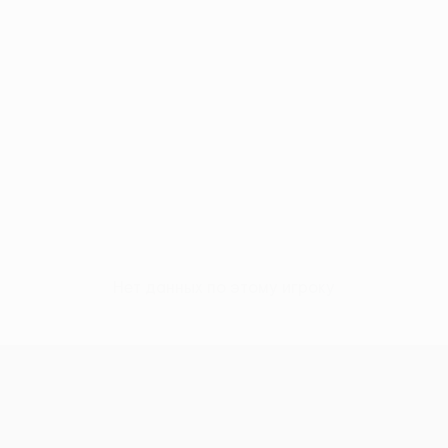
Нет данных по этому игроку
Лига конференций УЕФА