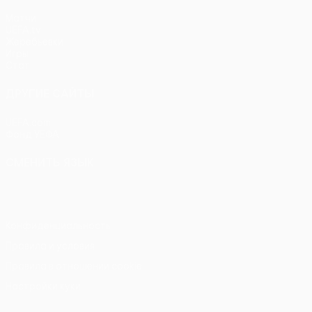
Матчи
UEFA.tv
Жеребьевки
Игры
Стат.
ДРУГИЕ САЙТЫ
UEFA.com
Фонд УЕФА
СМЕНИТЬ ЯЗЫК
Русский
English
Français
Deutsch
Русский
Español
Itali
Конфиденциальность
Правила и условия
Правила в отношении cookie
Настройки куки