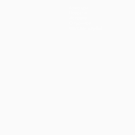
Команды
Новости
История
О турнире
Магазин (клубы)
ano
Português