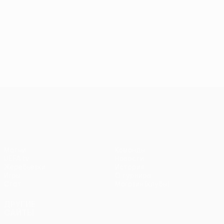
Лига конференций УЕФА
Матчи
Команды
UEFA.tv
Новости
Жеребьевки
История
Игры
О турнире
Стат.
Магазин (клубы)
ДРУГИЕ
САЙТЫ