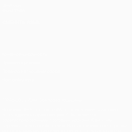
UEFA.com
Фонд УЕФА
СМЕНИТЬ ЯЗЫК
Русский
English
Français
Deutsch
Русский
Español
Italiano
Português
Конфиденциальность
Правила и условия
Правила в отношении cookie
Настройки куки
© 1998-2026 УЕФА. Все права защищены
Название UEFA, логотип УЕФА, а также элементы дизайна,
относящиеся к соревнованиям УЕФА, являются
зарегистрированными торговыми марками УЕФА и/или
охраняются авторским правом. Использование этих торговых
марок в коммерческих целях запрещено. Пользуясь сайтом