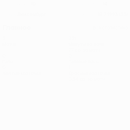
10
14
НОМЕР В КЛУБЕ
НОМЕР В СБОРНОЙ
Люксембург
12.7.1993 (33)
СТРАНА
ДАТА РОЖДЕНИЯ
Главное
Вся статистика
3
231
Матчи
Минуты на поле
77 ср. за матч
0
0
Голы
Голевые пасы
0
1
Желтые карточки
Красные карточки
0,34 ср. за матч