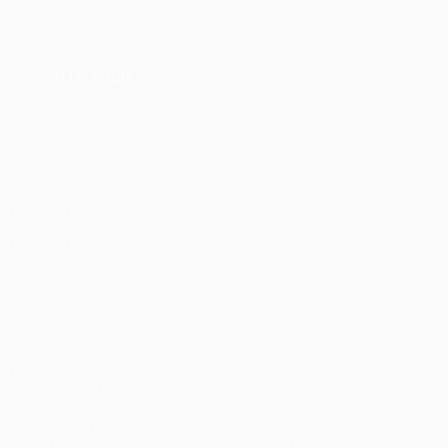
UEFA.com
Фонд УЕФА
СМЕНИТЬ ЯЗЫК
Русский
English
Français
Deutsch
Русский
Español
Italiano
Português
Конфиденциальность
Правила и условия
Правила в отношении cookie
Настройки куки
© 1998-2026 УЕФА. Все права защищены
Название UEFA, логотип УЕФА, а также элементы дизайна,
относящиеся к соревнованиям УЕФА, являются
зарегистрированными торговыми марками УЕФА и/или
охраняются авторским правом. Использование этих торговых
марок в коммерческих целях запрещено. Пользуясь сайтом