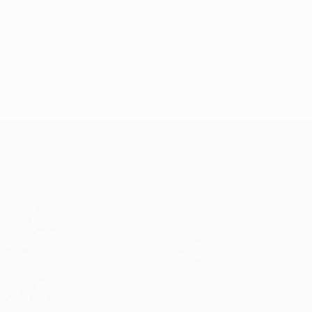
Лига конференций УЕФА
Матчи
Команды
UEFA.tv
Новости
Жеребьевки
История
Игры
О турнире
Стат.
Магазин (клубы)
ДРУГИЕ
САЙТЫ