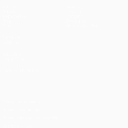
Матчи
Команды
UEFA.tv
Новости
Жеребьевки
История
Игры
О турнире
Стат.
Магазин (клубы)
ДРУГИЕ
САЙТЫ
UEFA.com
Фонд УЕФА
СМЕНИТЬ ЯЗЫК
Русский
English
Français
Deutsch
Русский
Español
Italiano
Português
Конфиденциальность
Правила и условия
Правила в отношении cookie
Настройки куки