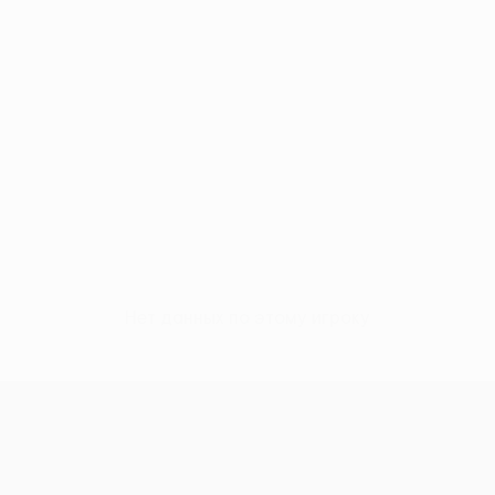
Нет данных по этому игроку
Лига конференций УЕФА