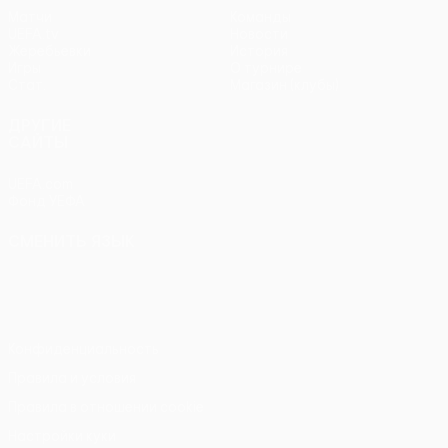
Матчи
Команды
UEFA.tv
Новости
Жеребьевки
История
Игры
О турнире
Стат.
Магазин (клубы)
ДРУГИЕ
САЙТЫ
UEFA.com
Фонд УЕФА
СМЕНИТЬ ЯЗЫК
Русский
English
Français
Deutsch
Русский
Español
Italiano
Português
Конфиденциальность
Правила и условия
Правила в отношении cookie
Настройки куки