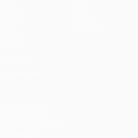
Матчи
Команды
UEFA.tv
Новости
Жеребьевки
История
Игры
О турнире
Стат.
Магазин (клубы)
ДРУГИЕ
САЙТЫ
UEFA.com
Фонд УЕФА
СМЕНИТЬ ЯЗЫК
Русский
English
Français
Deutsch
Русский
Español
Italiano
Português
Конфиденциальность
Правила и условия
Правила в отношении cookie
Настройки куки