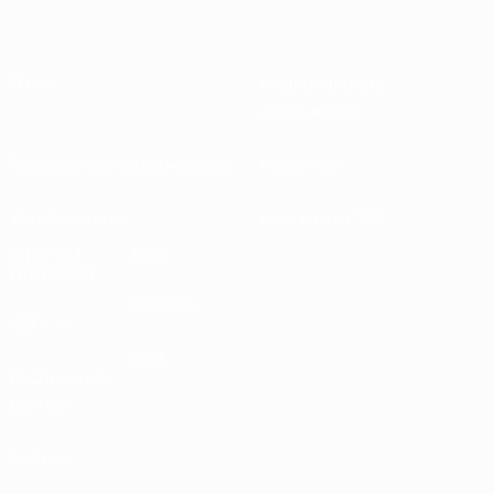
О нас
Национальные
ассоциации
Проведение соревнований
Развитие
Устойчивость
Новости и СМИ
ОТКРОЙ
ЕЩЕ
ДЛЯ СЕБЯ
MyUEFA
UEFA.tv
UC3
Расписание
матчей
Рейтинг