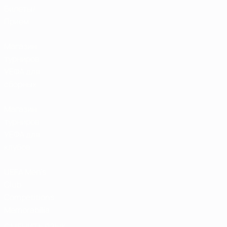
Билеты/
Прием
Магазин
турниров
УЕФА для
сборных
Магазин
турниров
УЕФА для
клубов
UEFA Men's
Club
Competitions
Memorabilia
СМЕНИТЬ ЯЗЫК