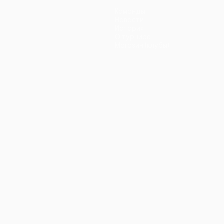
Команды
Новости
История
О турнире
Магазин (клубы)
ano
Português