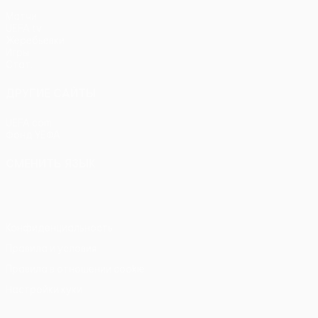
Матчи
UEFA.tv
Жеребьевки
Игры
Стат.
ДРУГИЕ САЙТЫ
UEFA.com
Фонд УЕФА
СМЕНИТЬ ЯЗЫК
Русский
English
Français
Deutsch
Русский
Español
Itali
Конфиденциальность
Правила и условия
Правила в отношении cookie
Настройки куки